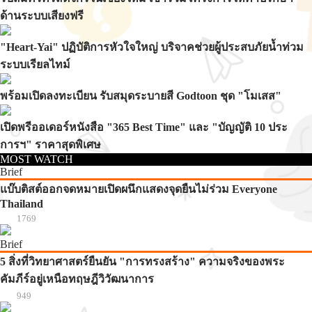
ด้านระบบเสียงฟรี
"Heart-Yai" ปฏิบัติการหัวใจใหญ่ บริจาคช่วยผู้ประสบภัยน้ำท่วม
ระบบเรียลไทม์
พร้อมเปิดลงทะเบียน รับสมุดระบายสี Godtoon ชุด "โมเสส"
เปิดพรีออเดอร์หนังสือ "365 Best Time" และ "บัญญัติ 10 ประ
การฯ" ราคาสุดพิเศษ
MOST WATCH
Brief
แบ๊บติสต์ออกจดหมายเปิดผนึกแสดงจุดยืนไม่ร่วม Everyone
Thailand
1769
Brief
5 สิ่งที่วิทยาศาสตร์ยืนยัน "การทรงสร้าง" ความจริงของพระ
คัมภีร์อยู่เหนือทฤษฎีวิวัฒนาการ
949