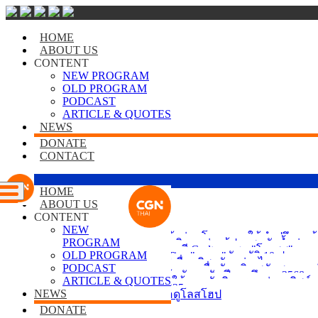
HOME
ABOUT US
CONTENT
NEW PROGRAM
OLD PROGRAM
PODCAST
ARTICLE & QUOTES
NEWS
DONATE
CONTACT
HOME
ABOUT US
OTHER
CONTENT
NEW
1
2
รับสมัครคริสตจักรในเชียงใหม่ เข้าร่วมโครงการให้คำปรึกษาด
PROGRAM
"Heart-Yai" ปฏิบัติการหัวใจใหญ่ บริจาคช่วยผู้ประสบภัยน้ำท่ว
พร้อมเปิดลงทะเบียน รับสมุดระบายสี Godtoon ชุด "โมเสส"
OLD PROGRAM
เปิดพรีออเดอร์หนังสือ "365 Best Time" และ "บัญญัติ 10 ประกา
Plug Into Faith: ยูเอสบีแฟลชไดร์ฟเพื่อคริสตจักรห่างไกล
PODCAST
DKSH จับมือโรงแรมเอวาน่า แจกขนมเพื่อพันธกิจ สนับสนุนองค
หอ 'สนค.' เปิดรับสมัครนักเรียนเข้าพักอาศัย ปีการศึกษา 2568
ARTICLE & QUOTES
โรงแรมเอวาน่ามอบขนมเวเฟอร์ ให้ คจ. จัดกิจกรรมช่วงคริสต์
มาแล้ว! กับปฏิทิน CGN Thai ปี 2025
NEWS
รับอาสาสมัครระยะสั้นสำหรับเรือดูโลสโฮป
1
2
DONATE