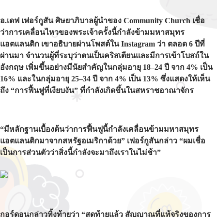
อ.เดฟ เฟอร์กูสัน ศิษยาภิบาลผู้นำของ Community Church เชื่อ
ว่าการเคลื่อนไหวของพระเจ้าครั้งนี้กำลังข้ามมหาสมุทร
แอตแลนติก เขาอธิบายผ่านโพสต์ใน Instagram ว่า ตลอด 6 ปีที่
ผ่านมา จำนวนผู้ที่ระบุว่าตนเป็นคริสเตียนและมีการเข้าโบสถ์ใน
อังกฤษ เพิ่มขึ้นอย่างมีนัยสำคัญในกลุ่มอายุ 18–24 ปี จาก 4% เป็น
16% และในกลุ่มอายุ 25–34 ปี จาก 4% เป็น 13% ซึ่งแสดงให้เห็น
ถึง “การฟื้นฟูที่เงียบงัน” ที่กำลังเกิดขึ้นในสหราชอาณาจักร
“มีหลักฐานเบื้องต้นว่าการฟื้นฟูนี้กำลังเคลื่อนข้ามมหาสมุทร
แอตแลนติกมาจากสหรัฐอเมริกาด้วย” เฟอร์กูสันกล่าว “ผมเชื่อ
เป็นการส่วนตัวว่าสิ่งนี้กำลังจะมาถึงเราในไม่ช้า”
กอร์ดอนกล่าวทิ้งท้ายว่า “สุดท้ายแล้ว สัญญาณที่แท้จริงของการ