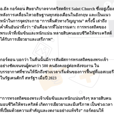
อ.อัล กอร์ดอน ศิษยาภิบาลจากคริสตจักร Saint Church ซึ่งอยู่เบื้อง
หลังการเคลื่อนไหวอธิษฐานทุกสองเดือนในอังกฤษ และเป็นแนว
หน้าในการจุดประกาย “การตื่นตัวทางวิญญาณ” ครั้งนี้ เล่าถึง
ค่ำคืนอันน่าทึ่งว่า “มันคือฉากที่ไม่ธรรมดา: การทรงสถิตของ
พระเจ้าที่เข้มข้นและหนักแน่น หลายสิบคนมอบชีวิตให้พระคริสต์
ได้รับการเยียวยาและเสรีภาพ”
กอร์ดอน บอกว่า ในคืนนั้นมีการสัมผัสการทรงสถิตของพระเจ้า
อย่างชัดเจนจนผู้คนกว่า 500 คนยังคงอยู่ต่อหลังจบงาน ใน
บรรยากาศที่ชวนให้นึกถึงช่วงเวลาเริ่มต้นของการฟื้นฟูที่แอสเบอรี
ในรัฐเคนตักกี สหรัฐฯ เมื่อปี 2023
“การทรงสถิตของพระเจ้าเข้มข้นและหนักแน่นจริงๆ หลายสิบคน
มอบชีวิตให้พระคริสต์ เกิดการเยียวยาและมีเสรีภาพ เป็นช่วงเวลา
ที่เปี่ยมด้วยความสำคัญและงดงามอย่างแท้จริง” กอร์ดอนให้