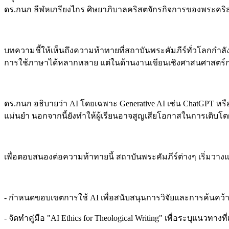
ดร.กนก ลีฬหเกรียงไกร ศิษยาภิบาลคริสตจักรกิจการของพระคริสต
บทความชี้ให้เห็นถึงความท้าทายที่สถาบันพระคัมภีร์ทั่วโลกกำ
การใช้ภาษาได้หลากหลาย แต่ในด้านงานเขียนเชิงศาสนศาสตร์กล
ดร.กนก อธิบายว่า AI โดยเฉพาะ Generative AI เช่น ChatGPT หรือ
แม่นยำ นอกจากนี้ยังทำให้ผู้เรียนอาจสูญเสียโอกาสในการเติบ
เพื่อตอบสนองต่อความท้าทายนี้ สถาบันพระคัมภีร์ต่างๆ เริ่มว
- กำหนดขอบเขตการใช้ AI เพื่อสนับสนุนการวิจัยและการค้นคว้า
- จัดทำคู่มือ "AI Ethics for Theological Writing" เพื่อระบุแนวท