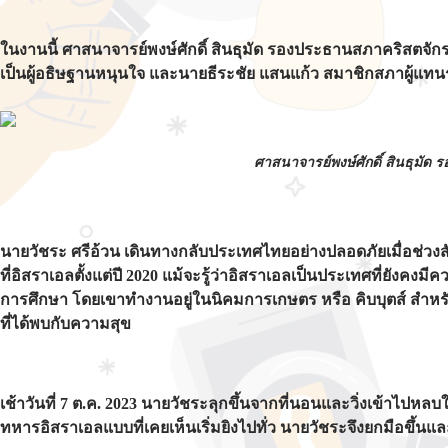
ในงานนี้ ศาสนาจารย์พงษ์ศักดิ์ สินธุมัด รองประธานสภาคริสตจ
เป็นผู้อธิษฐานหนุนใจ และนายธีระชัย แสนแก้ว สมาชิกสภาผู้แทนร
ศาสนาจารย์พงษ์ศักดิ์ สินธุมั
นายวัชระ ศรีอ้วน เดินทางกลับประเทศไทยอย่างปลอดภัยเมื่อช่วงส
ที่อิสราเอลตั้งแต่ปี 2020 แม้จะรู้ว่าอิสราเอลเป็นประเทศที่ยังคงม
การศึกษา โดยเขาทำงานอยู่ในนิคมการเกษตร หรือ คิบบุตส์ สำหรับ
ที่ได้พบกับความสุข
เช้าวันที่ 7 ต.ค. 2023 นายวัชระลุกขึ้นจากที่นอนและวิ่งเข้าไปห
ทหารอิสราเอลแบบที่เคยเห็นเริ่มยิงไปทั่ว นายวัชระจึงยกมือขึ้