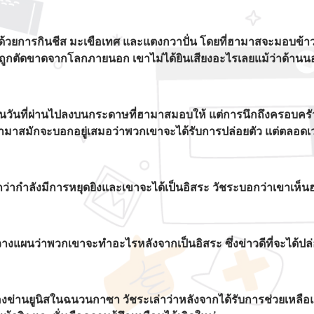
ดด้วยการกินชีส มะเขือเทศ และแตงกวาปั่น โดยที่ฮามาสจะมอบข้าวใ
 เขาถูกตัดขาดจากโลกภายนอก เขาไม่ได้ยินเสียงอะไรเลยแม้ว่าด
ที่ผ่านไปลงบนกระดาษที่ฮามาสมอบให้ แต่การนึกถึงครอบครัวเป็นสิ่ง
าสมักจะบอกอยู่เสมอว่าพวกเขาจะได้รับการปล่อยตัว แต่ตลอดเวลาที
กว่ากำลังมีการหยุดยิงและเขาจะได้เป็นอิสระ วัชระบอกว่าเขาเห็
ะวางแผนว่าพวกเขาจะทำอะไรหลังจากเป็นอิสระ ซึ่งข่าวดีที่จะได้ปล
งข่านยูนิสในฉนวนกาซา วัชระเล่าว่าหลังจากได้รับการช่วยเหลือและ