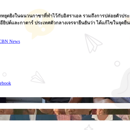
ตกลงหยุดยิงในฉนวนกาซาที่ทำไว้กับอิสราเอล รวมถึงการปล่อยตัวประก
ียิปต์และกาตาร์ ประเทศตัวกลางเจรจายืนยันว่า ได้แก้ไขในจุดยืนท
CBN News
ebook