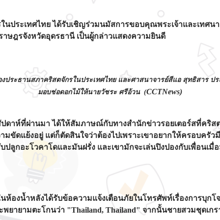
ักรในประเทศไทย ได้รับเชิญร่วมนมัสการขอบคุณพระเจ้าและเทศนา 
าษฎรจังหวัดอุดรธานี เป็นผู้กล่าวแสดงความยินดี
ด รองประธานสภาคริสตจักรในประเทศไทย และศาสนาจารย์สีแอ สุทธิสาร ปร
CCTNews)
มอบช่อดอกไม้ให้นายวัชระ ศรีอ้วน (
ัปดาห์ที่ผ่านมา ได้ให้สัมภาษณ์กับทางสำนักข่าวรอยเตอร์สที่คร
ีความขัดแย้งอยู่ แต่ก็ตัดสินใจว่าต้องไปเพราะเขาอยากให้ครอบครัวมี
ปลูกอะโวคาโดและมันฝรั่ง และเขามักจะเล่นปิงปองกับเพื่อนเมื่อ
ลบในห้องน้ำหลังได้รับข้อความแจ้งเตือนภัยในโทรศัพท์เรื่องการบุ
นและพยายามตะโกนว่า "Thailand, Thailand" จากนั้นชายสวมชุดเกร