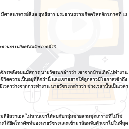
มีศาสนาจารย์สีแอ สุทธิสาร ประธานธรรมกิจคริสตจักรภาคที่ 13
ะธานธรรมกิจคริสตจักรภาคที่ 13
ิสตจักรหลังจบนมัสการ นายวัชระกล่าวว่า เขาจากบ้านเกิดไปทำงาน
ชีวิตความเป็นอยู่ที่ดีกว่านี้ และเขาอยากให้ลูกสาวมีโอกาสเข้าถึง
มีเวลาว่างจากการทำงาน นายวัชระกล่าวว่า ช่วงเวลานั้นเป็นเวลา
กโจมตีอิสราเอล ไม่นานเขาได้พบกับกลุ่มชายสวมชุดเกราะทีไม่ใช่
าะได้ยึดโทรศัพท์ของนายวัชระและเข้ามาล้อมจับตัวเขาไปในที่สุด