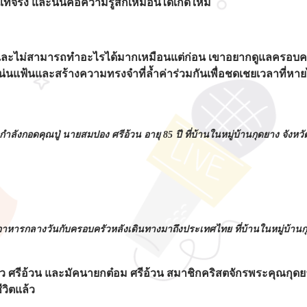
แท้จริง และนั่นคือความรู้สึกเหมือนได้เกิดใหม่
ันและไม่สามารถทำอะไรได้มากเหมือนแต่ก่อน เขาอยากดูแลครอบครัว
่นแฟ้นและสร้างความทรงจำที่ล้ำค่าร่วมกันเพื่อชดเชยเวลาที่หา
ำลังกอดคุณปู่ นายสมปอง ศรีอ้วน อายุ 85 ปี ที่บ้านในหมู่บ้านกุดยาง จังหวั
หารกลางวันกับครอบครัวหลังเดินทางมาถึงประเทศไทย ที่บ้านในหมู่บ้านกุด
วแวว ศรีอ้วน และมัคนายกต๋อม ศรีอ้วน สมาชิกคริสตจักรพระคุณกุ
ีวิตแล้ว