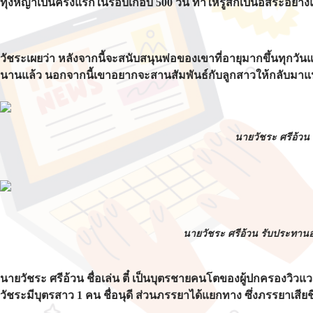
ทุ่งหญ้าเป็นครั้งแรกในรอบเกือบ 500 วัน ทำให้รู้สึกเป็นอิสระอย่าง
วัชระเผยว่า หลังจากนี้จะสนับสนุนพ่อของเขาที่อายุมากขึ้นทุกว
นานแล้ว นอกจากนี้เขาอยากจะสานสัมพันธ์กับลูกสาวให้กลับมาแน
นายวัชระ ศรีอ้วน ก
นายวัชระ ศรีอ้วน รับประทานอา
นายวัชระ ศรีอ้วน ชื่อเล่น ตี๋ เป็นบุตรชายคนโตของผู้ปกครองวิ
วัชระมีบุตรสาว 1 คน ชื่อนุดี ส่วนภรรยาได้แยกทาง ซึ่งภรรยาเสียช