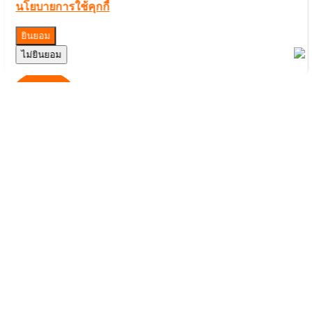
Thailand 1-1-1
นโยบายการใช้คุกกี้
READ
CGN Thai ใช้สื่อเพื่อประกาศข่าวประเสริฐ เสริมสร้างคริสต
ยินยอม
จักร–พันธกิจ
ไม่ยินยอม
READ
ชั้น 1 อาคารสภาคริสตจักรในประเทศไทย
328 ถ.พญาไท เขตราชเทวี กรุงเทพฯ 10400
+66 2214 1557
cgntvth@gmail.com
HOME
ABOUT US
ACTIVITIES
CONTENT
NEW PROGRAM